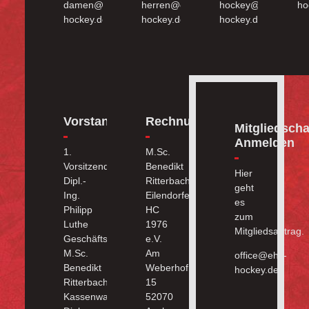
damen@ehc-
herren@ehc-
hockey@ehc-
ho
hockey.de
hockey.de
hockey.de
Vorstand
Rechnungsadresse
Mitgliedscha
Anmelden
1.
M.Sc.
Vorsitzender:
Benedikt
Hier
Dipl.-
Ritterbach
geht
Ing.
Eilendorfer
es
Philipp
HC
zum
Luthe
1976
Mitgliedsantrag.
Geschäftsführer:
e.V.
M.Sc.
Am
office@ehc-
Benedikt
Weberhof
hockey.de
Ritterbach
15
Kassenwart:
52070