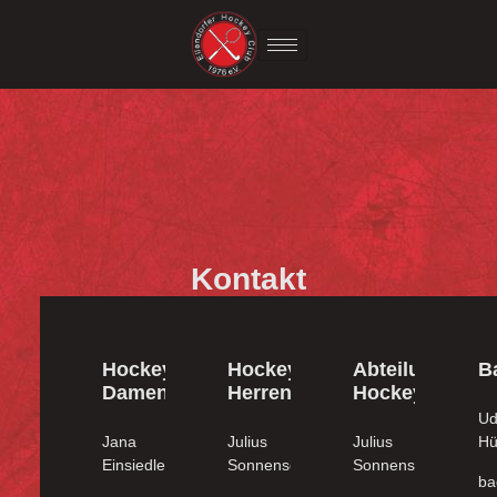
Kontakt
Hockey
Hockey
Abteilung
B
Damen
Herren
Hockey
U
Jana
Julius
Julius
Hü
Einsiedler
Sonnenschein
Sonnenschein
ba